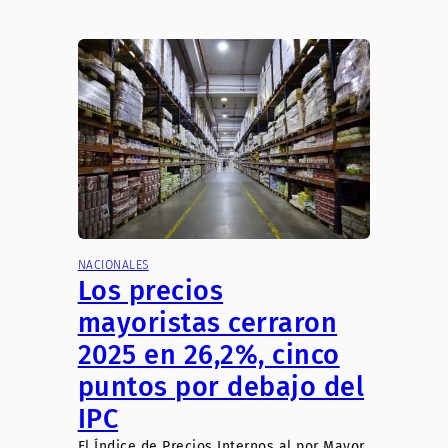
NACIONALES
Los precios
mayoristas cerraron
2025 en 26,2%, cinco
puntos por debajo del
IPC
El Índice de Precios Internos al por Mayor