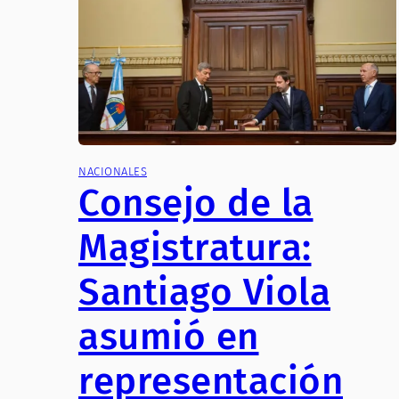
NACIONALES
Consejo de la
Magistratura:
Santiago Viola
asumió en
representación