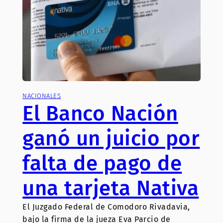
NACIONALES
El Banco Nación
ganó un juicio por
falta de pago de
una tarjeta Nativa
El Juzgado Federal de Comodoro Rivadavia,
bajo la firma de la jueza Eva Parcio de