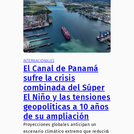
INTERNACIONALES
El Canal de Panamá
sufre la crisis
combinada del Súper
El Niño y las tensiones
geopolíticas a 10 años
de su ampliación
Proyecciones globales anticipan un
escenario climático extremo que reducirá