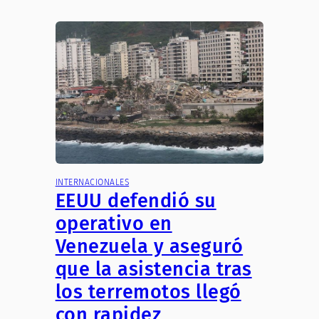
INTERNACIONALES
EEUU defendió su
operativo en
Venezuela y aseguró
que la asistencia tras
los terremotos llegó
con rapidez