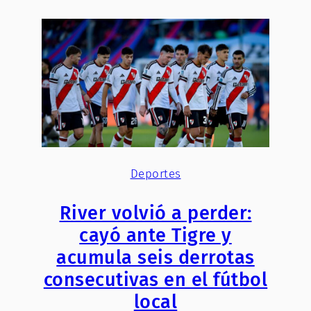
Deportes
River volvió a perder:
cayó ante Tigre y
acumula seis derrotas
consecutivas en el fútbol
local