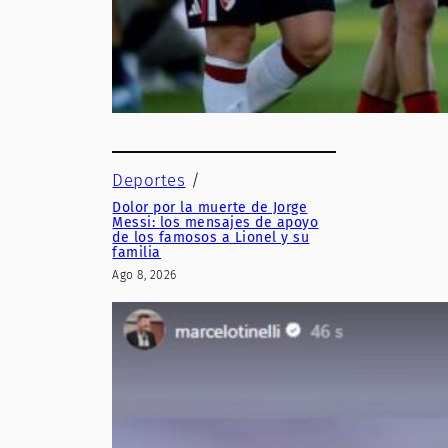
Deportes
/
Dolor por la muerte de Jorge
Messi: los mensajes de apoyo
de los famosos a Lionel y su
familia
Ago 8, 2026