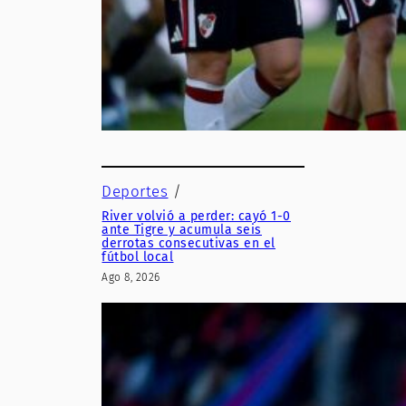
Deportes
/
River volvió a perder: cayó 1-0
ante Tigre y acumula seis
derrotas consecutivas en el
fútbol local
Ago 8, 2026