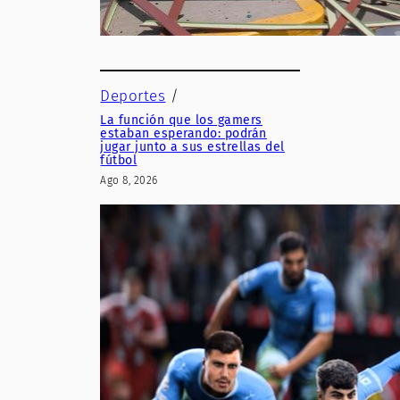
Deportes
/
La función que los gamers
estaban esperando: podrán
jugar junto a sus estrellas del
fútbol
Ago 8, 2026