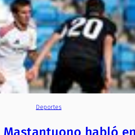
Deportes
 Mastantuono habló e