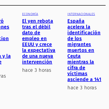
ECONOMÍA
INTERNACIONALES
ró
El yen rebota
España
ones
tras el débil
acelera la
dato de
identificación
cion
empleo en
de los
EEUU y crece
migrantes
la expectativa
muertos en
 y la
de una nueva
Ceuta
e
intervención
mientras la
cifra de
hace 3 horas
víctimas
ras
asciende a 141
hace 3 horas