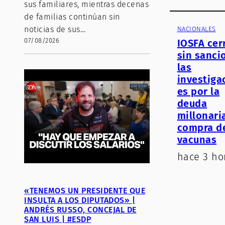
sus familiares, mientras decenas
de familias continúan sin
noticias de sus…
NACIONALES
07/08/2026
IOSFA cer
sin sanci
las
investiga
es por la
deuda
millonaria
compra d
vacunas
hace 3 ho
«TENEMOS UN PRESIDENTE QUE
INSULTA A LOS DIPUTADOS» |
ANDRÉS RUSSO, CONCEJAL DE
SAN LUIS | #ESDP