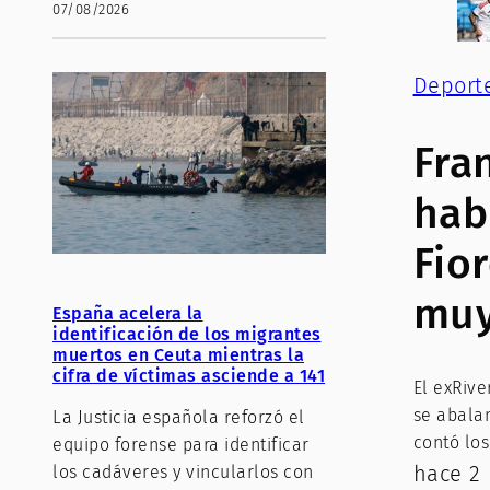
07/08/2026
Deport
Fra
hab
Fio
muy
España acelera la
identificación de los migrantes
muertos en Ceuta mientras la
cifra de víctimas asciende a 141
El exRive
se abalan
La Justicia española reforzó el
contó los
equipo forense para identificar
hace 2 
los cadáveres y vincularlos con