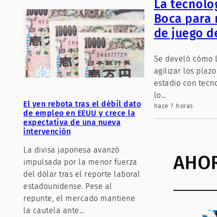
La tecnolog
Boca para 
de juego d
Se develó cómo l
agilizar los plaz
estadio con tecn
lo…
El yen rebota tras el débil dato
hace 7 horas
de empleo en EEUU y crece la
expectativa de una nueva
intervención
La divisa japonesa avanzó
AHO
impulsada por la menor fuerza
del dólar tras el reporte laboral
estadounidense. Pese al
repunte, el mercado mantiene
la cautela ante…