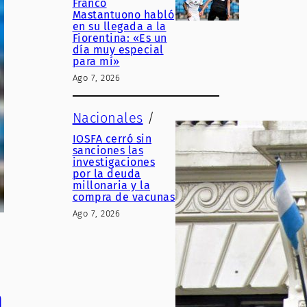
Franco
Mastantuono habló
en su llegada a la
Fiorentina: «Es un
día muy especial
para mí»
Ago 7, 2026
Nacionales
/
IOSFA cerró sin
sanciones las
investigaciones
por la deuda
millonaria y la
compra de vacunas
Ago 7, 2026
n