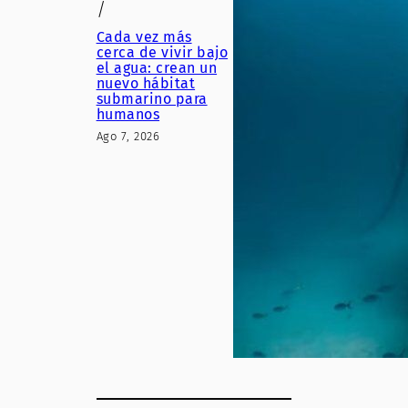
/
Cada vez más
cerca de vivir bajo
el agua: crean un
nuevo hábitat
submarino para
humanos
Ago 7, 2026