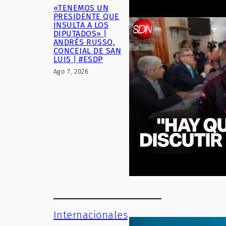
«TENEMOS UN
PRESIDENTE QUE
INSULTA A LOS
DIPUTADOS» |
ANDRÉS RUSSO,
CONCEJAL DE SAN
LUIS | #ESDP
Ago 7, 2026
Internacionales