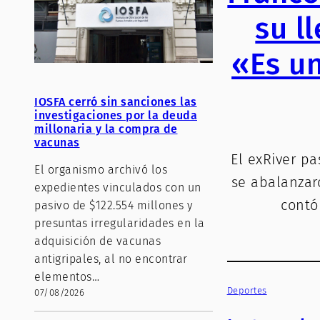
su l
«Es un
IOSFA cerró sin sanciones las
investigaciones por la deuda
millonaria y la compra de
vacunas
El exRiver pa
El organismo archivó los
se abalanzaro
expedientes vinculados con un
contó
pasivo de $122.554 millones y
presuntas irregularidades en la
adquisición de vacunas
antigripales, al no encontrar
elementos…
Deportes
07/08/2026