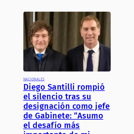
NACIONALES
Diego Santilli rompió
el silencio tras su
designación como jefe
de Gabinete: “Asumo
el desafío más