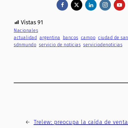
Vistas
91
Nacionales
actualidad
argentina
bancos
campo
ciudad de san
sdnmundo
servicio de noticias
serviciodenoticias
←
Trelew: preocupa la caída de venta