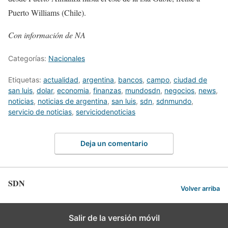
Puerto Williams (Chile).
Con información de NA
Categorías:
Nacionales
Etiquetas:
actualidad
,
argentina
,
bancos
,
campo
,
ciudad de
san luis
,
dolar
,
economia
,
finanzas
,
mundosdn
,
negocios
,
news
,
noticias
,
noticias de argentina
,
san luis
,
sdn
,
sdnmundo
,
servicio de noticias
,
serviciodenoticias
Deja un comentario
SDN
Volver arriba
Salir de la versión móvil