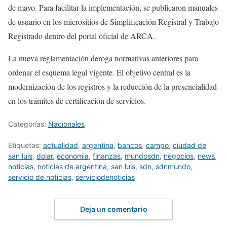
de mayo. Para facilitar la implementación, se publicaron manuales
de usuario en los micrositios de Simplificación Registral y Trabajo
Registrado dentro del portal oficial de ARCA.
La nueva reglamentación deroga normativas anteriores para
ordenar el esquema legal vigente. El objetivo central es la
modernización de los registros y la reducción de la presencialidad
en los trámites de certificación de servicios.
Categorías:
Nacionales
Etiquetas:
actualidad
,
argentina
,
bancos
,
campo
,
ciudad de
san luis
,
dolar
,
economia
,
finanzas
,
mundosdn
,
negocios
,
news
,
noticias
,
noticias de argentina
,
san luis
,
sdn
,
sdnmundo
,
servicio de noticias
,
serviciodenoticias
Deja un comentario