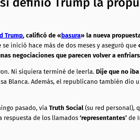
sí definió Trump la propu
ld Trump
, calificó de «
basura
» la nueva propuest
ue se inició hace más de dos meses y aseguró que
nas negociaciones que parecen volver a enfriars
on. Ni siquiera terminé de leerla.
Dije que no iba
asa Blanca. Además, el republicano también dio un
mingo pasado, vía
Truth Social
(su red personal), q
a respuesta de los llamados
‘representantes’
de I