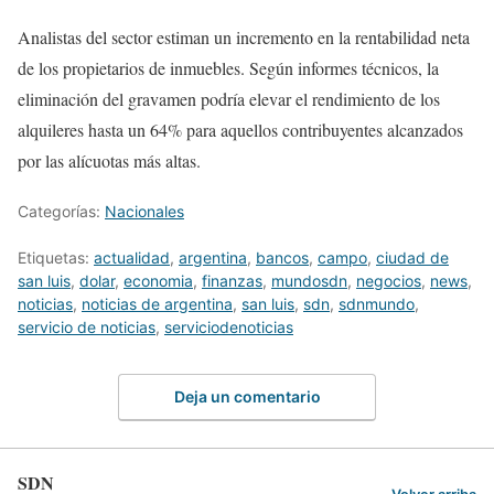
Analistas del sector estiman un incremento en la rentabilidad neta
de los propietarios de inmuebles. Según informes técnicos, la
eliminación del gravamen podría elevar el rendimiento de los
alquileres hasta un 64% para aquellos contribuyentes alcanzados
por las alícuotas más altas.
Categorías:
Nacionales
Etiquetas:
actualidad
,
argentina
,
bancos
,
campo
,
ciudad de
san luis
,
dolar
,
economia
,
finanzas
,
mundosdn
,
negocios
,
news
,
noticias
,
noticias de argentina
,
san luis
,
sdn
,
sdnmundo
,
servicio de noticias
,
serviciodenoticias
Deja un comentario
SDN