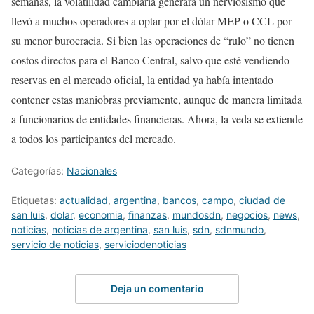
semanas, la volatilidad cambiaria generara un nerviosismo que
llevó a muchos operadores a optar por el dólar MEP o CCL por
su menor burocracia. Si bien las operaciones de “rulo” no tienen
costos directos para el Banco Central, salvo que esté vendiendo
reservas en el mercado oficial, la entidad ya había intentado
contener estas maniobras previamente, aunque de manera limitada
a funcionarios de entidades financieras. Ahora, la veda se extiende
a todos los participantes del mercado.
Categorías:
Nacionales
Etiquetas:
actualidad
,
argentina
,
bancos
,
campo
,
ciudad de
san luis
,
dolar
,
economia
,
finanzas
,
mundosdn
,
negocios
,
news
,
noticias
,
noticias de argentina
,
san luis
,
sdn
,
sdnmundo
,
servicio de noticias
,
serviciodenoticias
Deja un comentario