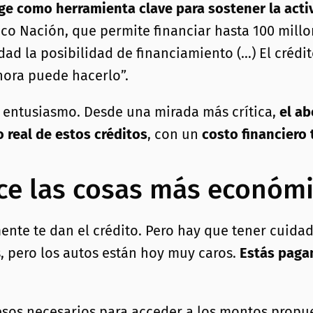
rge como herramienta clave para sostener la acti
anco Nación, que permite financiar hasta 100 mil
ad la posibilidad de financiamiento (…) El créd
hora puede hacerlo”.
entusiasmo. Desde una mirada más crítica,
el a
 real de estos créditos
, con un
costo financiero 
ace las cosas más económ
tamente te dan el crédito. Pero hay que tener cuid
, pero los autos están hoy muy caros.
Estás pagan
esos necesarios para acceder a los montos propue