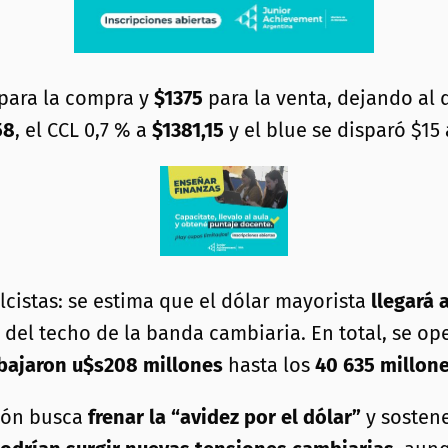
para la compra y
$1375
para la venta, dejando al d
58
, el CCL 0,7 % a
$1381,15
y el blue se disparó $15
lcistas: se estima que el dólar mayorista
llegará 
 del techo de la banda cambiaria. En total, se o
 bajaron u$s208 millones
hasta los
40 635 millone
ción busca
frenar la “avidez por el dólar”
y sostene