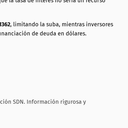
que la tasa de interés no sería un recurso
1362
, limitando la suba, mientras inversores
financiación de deuda en dólares.
cción SDN. Información rigurosa y