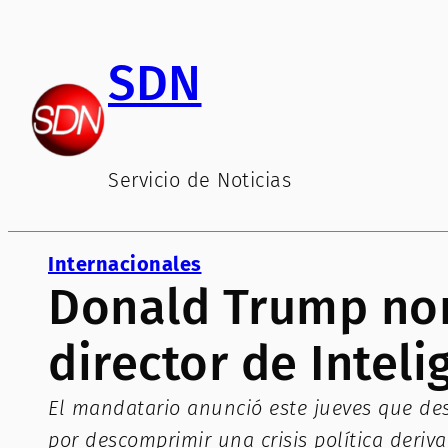
Saltar
al
SDN
contenido
Servicio de Noticias
Internacionales
Donald Trump nom
director de Intel
El mandatario anunció este jueves que des
por descomprimir una crisis política deriv