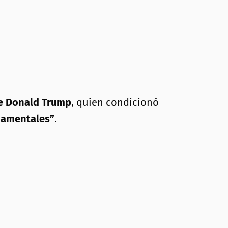
e Donald Trump
, quien condicionó
damentales”
.