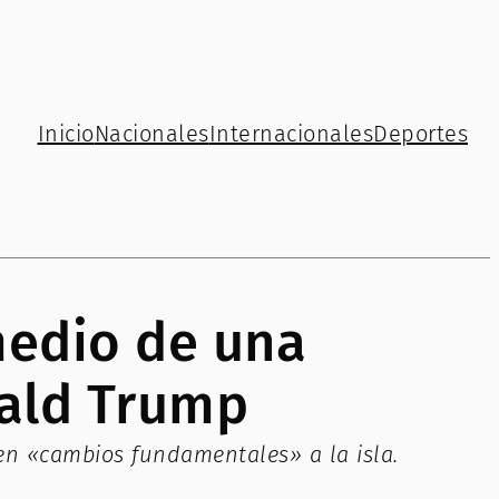
Inicio
Nacionales
Internacionales
Deportes
 medio de una
nald Trump
gen «cambios fundamentales» a la isla.