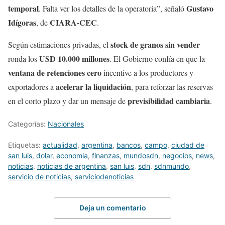
temporal
Gustavo
. Falta ver los detalles de la operatoria”, señaló
Idígoras
CIARA-CEC
, de
.
stock de granos sin vender
Según estimaciones privadas, el
USD 10.000 millones
ronda los
. El Gobierno confía en que la
ventana de retenciones cero
incentive a los productores y
acelerar la liquidación
exportadores a
, para reforzar las reservas
previsibilidad cambiaria
en el corto plazo y dar un mensaje de
.
Categorías:
Nacionales
Etiquetas:
actualidad
,
argentina
,
bancos
,
campo
,
ciudad de
san luis
,
dolar
,
economia
,
finanzas
,
mundosdn
,
negocios
,
news
,
noticias
,
noticias de argentina
,
san luis
,
sdn
,
sdnmundo
,
servicio de noticias
,
serviciodenoticias
Deja un comentario