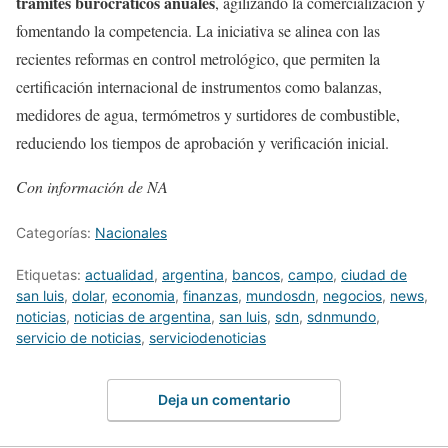
trámites burocráticos anuales
, agilizando la comercialización y
fomentando la competencia. La iniciativa se alinea con las
recientes reformas en control metrológico, que permiten la
certificación internacional de instrumentos como balanzas,
medidores de agua, termómetros y surtidores de combustible,
reduciendo los tiempos de aprobación y verificación inicial.
Con información de NA
Categorías:
Nacionales
Etiquetas:
actualidad
,
argentina
,
bancos
,
campo
,
ciudad de
san luis
,
dolar
,
economia
,
finanzas
,
mundosdn
,
negocios
,
news
,
noticias
,
noticias de argentina
,
san luis
,
sdn
,
sdnmundo
,
servicio de noticias
,
serviciodenoticias
Deja un comentario