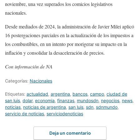
noviembre, una vez superados los comicios legislativos
nacionales.
Desde mediados de 2024, la administración de Javier Milei aplicó
16 postergaciones parciales en la actualización de los impuestos a
los combustibles, en un intento por morigerar su impacto en la
inflación y consolidar la desaceleración de precios.
Con información de NA
Categorías:
Nacionales
Etiquetas:
actualidad
,
argentina
,
bancos
,
campo
,
ciudad de
san luis
,
dolar
,
economia
,
finanzas
,
mundosdn
,
negocios
,
news
,
noticias
,
noticias de argentina
,
san luis
,
sdn
,
sdnmundo
,
servicio de noticias
,
serviciodenoticias
Deja un comentario