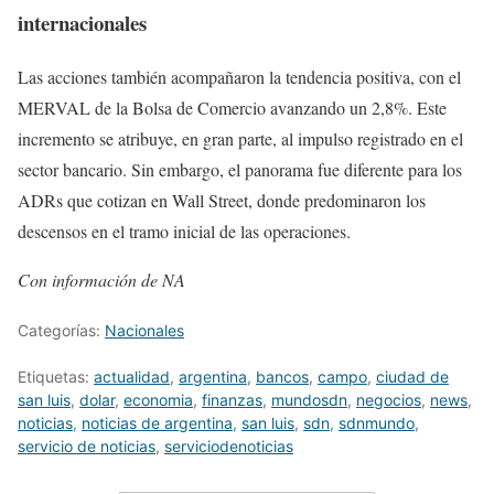
internacionales
Las acciones también acompañaron la tendencia positiva, con el
MERVAL de la Bolsa de Comercio avanzando un 2,8%. Este
incremento se atribuye, en gran parte, al impulso registrado en el
sector bancario. Sin embargo, el panorama fue diferente para los
ADRs que cotizan en Wall Street, donde predominaron los
descensos en el tramo inicial de las operaciones.
Con información de NA
Categorías:
Nacionales
Etiquetas:
actualidad
,
argentina
,
bancos
,
campo
,
ciudad de
san luis
,
dolar
,
economia
,
finanzas
,
mundosdn
,
negocios
,
news
,
noticias
,
noticias de argentina
,
san luis
,
sdn
,
sdnmundo
,
servicio de noticias
,
serviciodenoticias