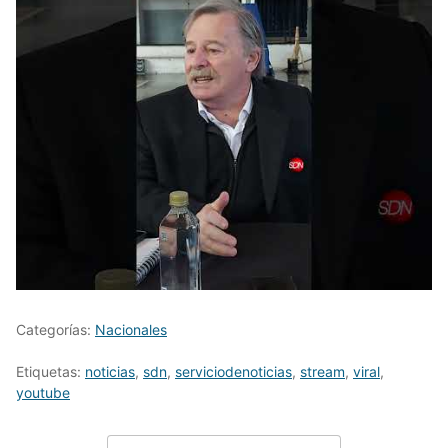
Categorías:
Nacionales
Etiquetas:
noticias
,
sdn
,
serviciodenoticias
,
stream
,
viral
,
youtube