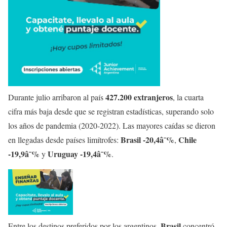
427.200 extranjeros
Durante julio arribaron al país
, la cuarta
cifra más baja desde que se registran estadísticas, superando solo
los años de pandemia (2020-2022). Las mayores caídas se dieron
Brasil -20,4â¯%
Chile
en llegadas desde países limítrofes:
,
-19,9â¯%
Uruguay -19,4â¯%
y
.
Brasil
Entre los destinos preferidos por los argentinos,
concentró