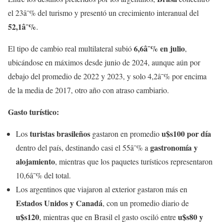
el 23â¯% del turismo y presentó un crecimiento interanual del
52,1â¯%
.
6,6â¯% en julio
El tipo de cambio real multilateral subió
,
ubicándose en máximos desde junio de 2024, aunque aún por
debajo del promedio de 2022 y 2023, y solo 4,2â¯% por encima
de la media de 2017, otro año con atraso cambiario.
Gasto turístico:
turistas brasileños
u$s100 por día
Los
gastaron en promedio
gastronomía y
dentro del país, destinando casi el 55â¯% a
alojamiento
, mientras que los paquetes turísticos representaron
10,6â¯% del total.
Los argentinos que viajaron al exterior gastaron más en
Estados Unidos y Canadá
, con un promedio diario de
u$s120
u$s80 y
, mientras que en Brasil el gasto osciló entre