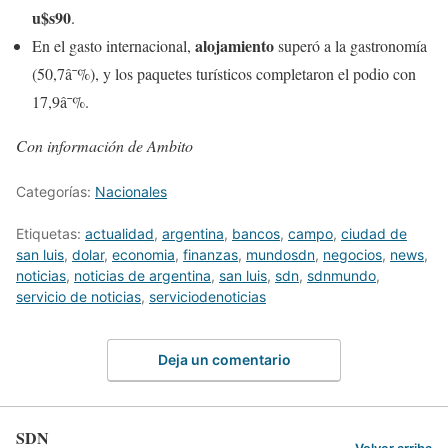
u$s90
.
alojamiento
En el gasto internacional,
superó a la gastronomía
(50,7â¯%), y los paquetes turísticos completaron el podio con
17,9â¯%.
Con información de Ambito
Categorías:
Nacionales
Etiquetas:
actualidad
,
argentina
,
bancos
,
campo
,
ciudad de
san luis
,
dolar
,
economia
,
finanzas
,
mundosdn
,
negocios
,
news
,
noticias
,
noticias de argentina
,
san luis
,
sdn
,
sdnmundo
,
servicio de noticias
,
serviciodenoticias
Deja un comentario
SDN