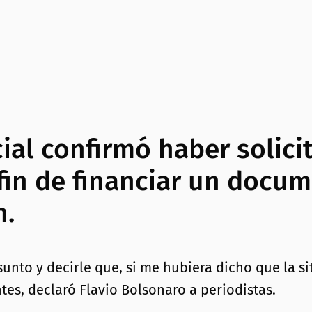
ial confirmó haber solici
 fin de financiar un docu
n.