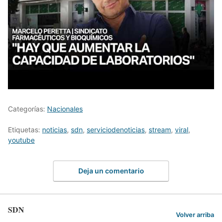
Categorías:
Nacionales
Etiquetas:
noticias
,
sdn
,
serviciodenoticias
,
stream
,
viral
,
youtube
Deja un comentario
SDN
Volver arriba