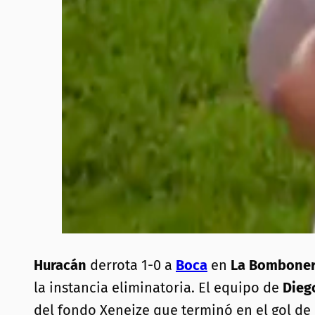
Huracán
derrota 1-0 a
Boca
en
La Bombone
la instancia eliminatoria. El equipo de
Dieg
del fondo Xeneize que terminó en el gol de