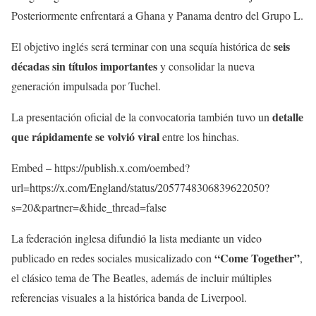
Posteriormente enfrentará a Ghana y Panama dentro del Grupo L.
seis
El objetivo inglés será terminar con una sequía histórica de
décadas sin títulos importantes
y consolidar la nueva
generación impulsada por Tuchel.
detalle
La presentación oficial de la convocatoria también tuvo un
que rápidamente se volvió viral
entre los hinchas.
Embed – https://publish.x.com/oembed?
url=https://x.com/England/status/2057748306839622050?
s=20&partner=&hide_thread=false
La federación inglesa difundió la lista mediante un video
“Come Together”
publicado en redes sociales musicalizado con
,
el clásico tema de The Beatles, además de incluir múltiples
referencias visuales a la histórica banda de Liverpool.