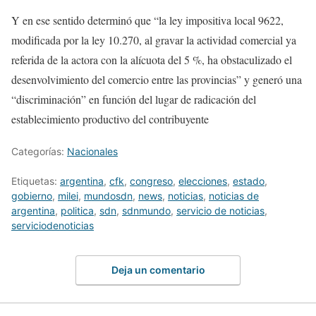
Y en ese sentido determinó que “la ley impositiva local 9622,
modificada por la ley 10.270, al gravar la actividad comercial ya
referida de la actora con la alícuota del 5 %, ha obstaculizado el
desenvolvimiento del comercio entre las provincias” y generó una
“discriminación” en función del lugar de radicación del
establecimiento productivo del contribuyente
Categorías:
Nacionales
Etiquetas:
argentina
,
cfk
,
congreso
,
elecciones
,
estado
,
gobierno
,
milei
,
mundosdn
,
news
,
noticias
,
noticias de
argentina
,
politica
,
sdn
,
sdnmundo
,
servicio de noticias
,
serviciodenoticias
Deja un comentario