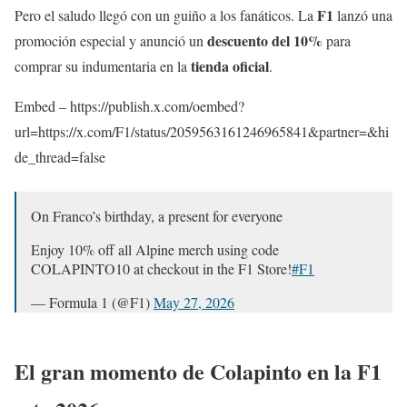
F1
Pero el saludo llegó con un guiño a los fanáticos. La
lanzó una
descuento del 10%
promoción especial y anunció un
para
tienda oficial
comprar su indumentaria en la
.
Embed – https://publish.x.com/oembed?
url=https://x.com/F1/status/2059563161246965841&partner=&hi
de_thread=false
On Franco’s birthday, a present for everyone
Enjoy 10% off all Alpine merch using code
COLAPINTO10 at checkout in the F1 Store!
#F1
— Formula 1 (@F1)
May 27, 2026
El gran momento de Colapinto en la F1