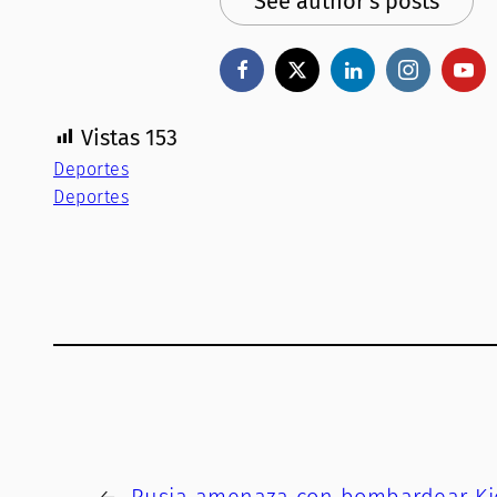
See author's posts
Vistas
153
Deportes
Deportes
←
Rusia amenaza con bombardear Kie