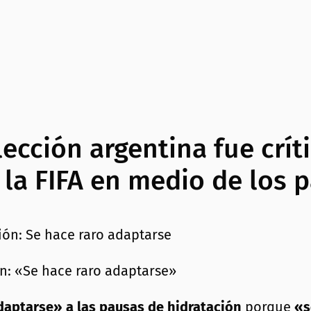
lección argentina fue crít
 la FIFA en medio de los 
ón: «Se hace raro adaptarse»
daptarse» a las pausas de hidratación
porque
«s