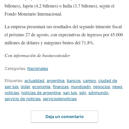
billones), Japón (4,2 billones) o India (3,7 billones), según el
Fondo Monetario Internacional.
La empresa presentará sus resultados del segundo trimestre fiscal
el próximo 27 de agosto, con expectativas de ingresos por 45.000
millones de dólares y márgenes brutos del 71,8%.
Con información de businessinsider
Categorías:
Nacionales
Etiquetas:
actualidad
,
argentina
,
bancos
,
campo
,
ciudad de
san luis
,
dolar
,
economia
,
finanzas
,
mundosdn
,
negocios
,
news
,
noticias
,
noticias de argentina
,
san luis
,
sdn
,
sdnmundo
,
servicio de noticias
,
serviciodenoticias
Deja un comentario