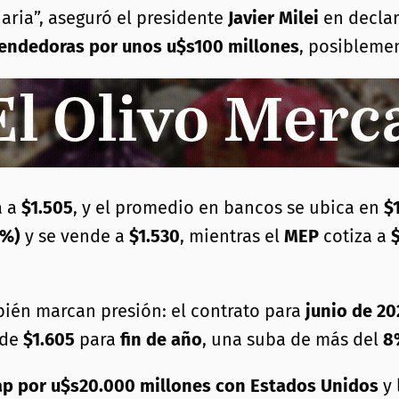
aria”, aseguró el presidente
Javier Milei
en declar
endedoras por unos u$s100 millones
, posibleme
a a
$1.505
, y el promedio en bancos se ubica en
$
7%)
y se vende a
$1.530
, mientras el
MEP
cotiza a
mbién marcan presión: el contrato para
junio de 20
 de
$1.605
para
fin de año
, una suba de más del
8
p por u$s20.000 millones con Estados Unidos
y 