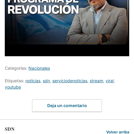
Categorías:
Nacionales
Etiquetas:
noticias
,
sdn
,
serviciodenoticias
,
stream
,
viral
,
youtube
Deja un comentario
SDN
Volver arriba