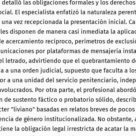
 detalló las obligaciones formales y los derechos
ocial. El especialista enfatizó la naturaleza peren
no una vez recepcionada la presentación inicial. 
ciales disponen de manera casi inmediata la aplic
 de acercamiento recíproco, perímetros de exclus
unicaciones por plataformas de mensajería insta
 el letrado, advirtiendo que el quebrantamiento d
a a una orden judicial, supuesto que faculta a lo
ctor a una unidad del servicio penitenciario, ind
nvolucrados. Por otra parte, el profesional abord
n de sustento fáctico o probatorio sólido, desc
cter "liviano" basadas en relatos breves de poc
encia de género institucionalizada. No obstante,
ene la obligación legal irrestricta de acatar la 