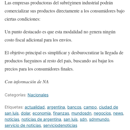
Las empresas productoras del subrégimen industrial podrán
comercializar sus productos directamente a los consumidores bajo
ciertas condiciones:
Un punto destacado es que esta modalidad no genera ningún
costo fiscal adicional para los envíos.
El objetivo principal es simplificar y desburocratizar la llegada de
productos fueguinos al resto del país, buscando así bajar los
precios para los consumidores finales.
Con información de NA
Categorías:
Nacionales
Etiquetas:
actualidad
,
argentina
,
bancos
,
campo
,
ciudad de
san luis
,
dolar
,
economia
,
finanzas
,
mundosdn
,
negocios
,
news
,
noticias
,
noticias de argentina
,
san luis
,
sdn
,
sdnmundo
,
servicio de noticias
,
serviciodenoticias