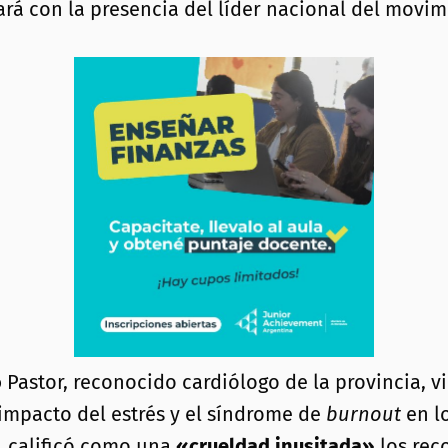
ará con la presencia del líder nacional del movi
o
Pastor, reconocido cardiólogo de la provincia, v
 impacto del estrés y el síndrome de
burnout
en lo
, calificó como una
«crueldad inusitada»
los rec