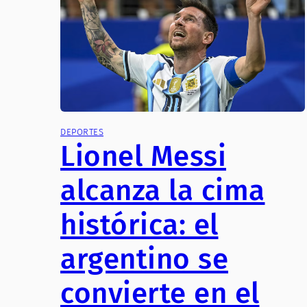
DEPORTES
Lionel Messi
alcanza la cima
histórica: el
argentino se
convierte en el