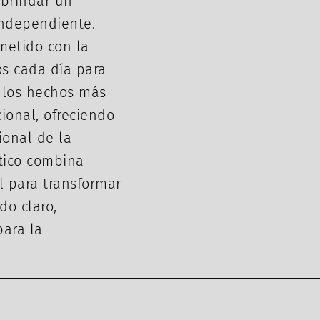
 brindar un
independiente.
metido con la
os cada día para
 los hechos más
cional, ofreciendo
ional de la
stico combina
al para transformar
do claro,
para la