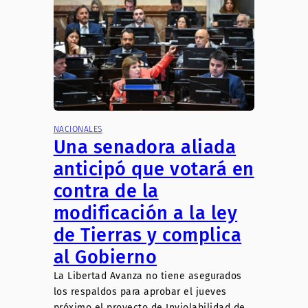
NACIONALES
Una senadora aliada
anticipó que votará en
contra de la
modificación a la ley
de Tierras y complica
al Gobierno
La Libertad Avanza no tiene asegurados
los respaldos para aprobar el jueves
próximo el proyecto de Inviolabilidad de