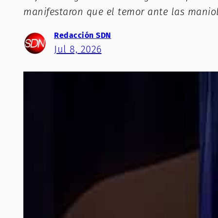
manifestaron que el temor ante las maniob
Redacción SDN
Jul 8, 2026