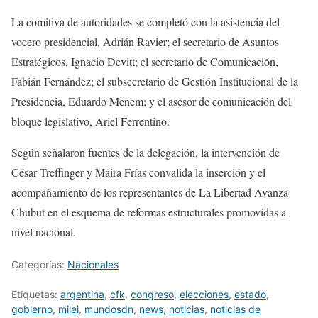
La comitiva de autoridades se completó con la asistencia del
vocero presidencial, Adrián Ravier; el secretario de Asuntos
Estratégicos, Ignacio Devitt; el secretario de Comunicación,
Fabián Fernández; el subsecretario de Gestión Institucional de la
Presidencia, Eduardo Menem; y el asesor de comunicación del
bloque legislativo, Ariel Ferrentino.
Según señalaron fuentes de la delegación, la intervención de
César Treffinger y Maira Frías convalida la inserción y el
acompañamiento de los representantes de La Libertad Avanza
Chubut en el esquema de reformas estructurales promovidas a
nivel nacional.
Categorías:
Nacionales
Etiquetas:
argentina
,
cfk
,
congreso
,
elecciones
,
estado
,
gobierno
,
milei
,
mundosdn
,
news
,
noticias
,
noticias de