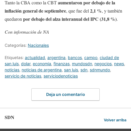
aumentaron por debajo de la
Tanto la CBA como la CBT
inflación general de septiembre
2,1 %
, que fue del
, y también
por debajo del alza interanual del IPC (31,8 %)
quedaron
.
Con información de NA
Categorías:
Nacionales
Etiquetas:
actualidad
,
argentina
,
bancos
,
campo
,
ciudad de
san luis
,
dolar
,
economia
,
finanzas
,
mundosdn
,
negocios
,
news
,
noticias
,
noticias de argentina
,
san luis
,
sdn
,
sdnmundo
,
servicio de noticias
,
serviciodenoticias
Deja un comentario
SDN
Volver arriba