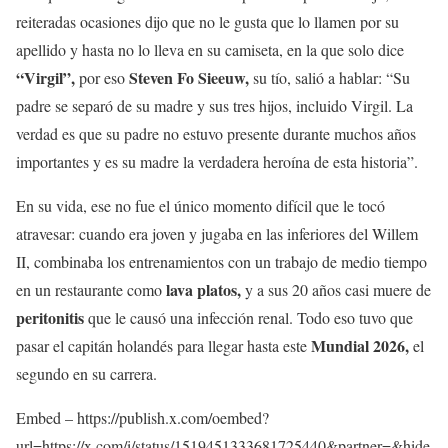
reiteradas ocasiones dijo que no le gusta que lo llamen por su
apellido y hasta no lo lleva en su camiseta, en la que solo dice
“Virgil”,
Steven Fo Sieeuw,
por eso
su tío, salió a hablar: “Su
padre se separó de su madre y sus tres hijos, incluido Virgil. La
verdad es que su padre no estuvo presente durante muchos años
importantes y es su madre la verdadera heroína de esta historia”.
En su vida, ese no fue el único momento difícil que le tocó
atravesar: cuando era joven y jugaba en las inferiores del Willem
II, combinaba los entrenamientos con un trabajo de medio tiempo
lava platos,
en un restaurante como
y a sus 20 años casi muere de
peritonitis
que le causó una infección renal. Todo eso tuvo que
Mundial 2026,
pasar el capitán holandés para llegar hasta este
el
segundo en su carrera.
Embed – https://publish.x.com/oembed?
url=https://x.com/i/status/1519451333681725440&partner=&hide