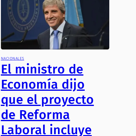
NACIONALES
El ministro de
Economía dijo
que el proyecto
de Reforma
Laboral incluye