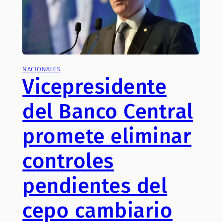
NACIONALES
Vicepresidente
del Banco Central
promete eliminar
controles
pendientes del
cepo cambiario