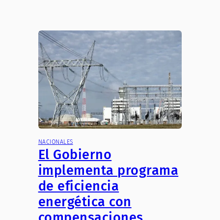
NACIONALES
El Gobierno
implementa programa
de eficiencia
energética con
compensaciones