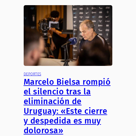
DEPORTES
Marcelo Bielsa rompió
el silencio tras la
eliminación de
Uruguay: «Este cierre
y despedida es muy
dolorosa»