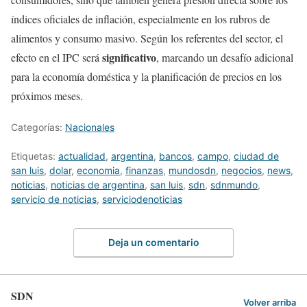
índices oficiales de inflación, especialmente en los rubros de
alimentos y consumo masivo. Según los referentes del sector, el
significativo
efecto en el IPC será
, marcando un desafío adicional
para la economía doméstica y la planificación de precios en los
próximos meses.
Categorías:
Nacionales
Etiquetas:
actualidad
,
argentina
,
bancos
,
campo
,
ciudad de
san luis
,
dolar
,
economia
,
finanzas
,
mundosdn
,
negocios
,
news
,
noticias
,
noticias de argentina
,
san luis
,
sdn
,
sdnmundo
,
servicio de noticias
,
serviciodenoticias
Deja un comentario
SDN
Volver arriba