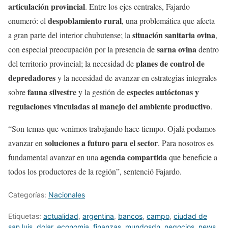
articulación provincial
. Entre los ejes centrales, Fajardo
despoblamiento rural
enumeró: el
, una problemática que afecta
situación sanitaria ovina
a gran parte del interior chubutense; la
,
sarna ovina
con especial preocupación por la presencia de
dentro
planes de control de
del territorio provincial; la necesidad de
depredadores
y la necesidad de avanzar en estrategias integrales
fauna silvestre
especies autóctonas y
sobre
y la gestión de
regulaciones vinculadas al manejo del ambiente productivo
.
“Son temas que venimos trabajando hace tiempo. Ojalá podamos
soluciones a futuro para el sector
avanzar en
. Para nosotros es
agenda compartida
fundamental avanzar en una
que beneficie a
todos los productores de la región”, sentenció Fajardo.
Categorías:
Nacionales
Etiquetas:
actualidad
,
argentina
,
bancos
,
campo
,
ciudad de
san luis
,
dolar
,
economia
,
finanzas
,
mundosdn
,
negocios
,
news
,