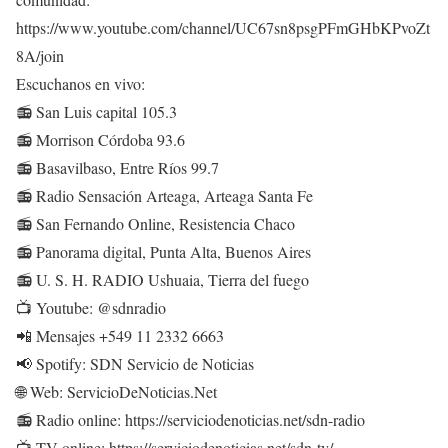
https://www.youtube.com/channel/UC67sn8psgPFmGHbKPvoZt
8A/join
Escuchanos en vivo:
📻 San Luis capital 105.3
📻 Morrison Córdoba 93.6
📻 Basavilbaso, Entre Ríos 99.7
📻 Radio Sensación Arteaga, Arteaga Santa Fe
📻 San Fernando Online, Resistencia Chaco
📻 Panorama digital, Punta Alta, Buenos Aires
📻 U. S. H. RADIO Ushuaia, Tierra del fuego
📺 Youtube: @sdnradio
📲 Mensajes +549 11 2332 6663
📢 Spotify: SDN Servicio de Noticias
🌐 Web: ServicioDeNoticias.Net
📻 Radio online: https://serviciodenoticias.net/sdn-radio
📺 TV online: https://serviciodenoticias.net/sdn-tv/