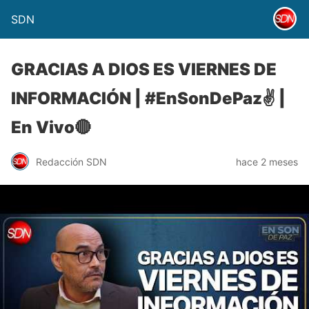
SDN
GRACIAS A DIOS ES VIERNES DE
INFORMACIÓN | #EnSonDePaz✌ |
En Vivo🔴
Redacción SDN
hace 2 meses