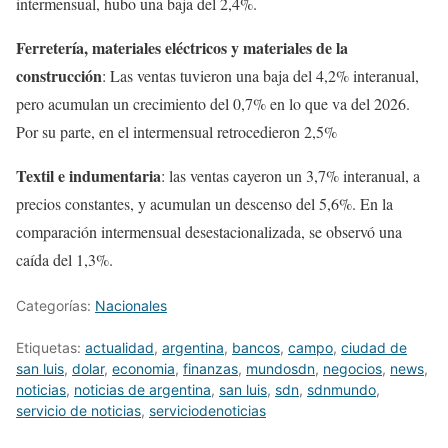
intermensual, hubo una baja del 2,4%.
Ferretería, materiales eléctricos y materiales de la
construcción
: Las ventas tuvieron una baja del 4,2% interanual,
pero acumulan un crecimiento del 0,7% en lo que va del 2026.
Por su parte, en el intermensual retrocedieron 2,5%
Textil e indumentaria
: las ventas cayeron un 3,7% interanual, a
precios constantes, y acumulan un descenso del 5,6%. En la
comparación intermensual desestacionalizada, se observó una
caída del 1,3%.
Categorías:
Nacionales
Etiquetas:
actualidad
,
argentina
,
bancos
,
campo
,
ciudad de
san luis
,
dolar
,
economia
,
finanzas
,
mundosdn
,
negocios
,
news
,
noticias
,
noticias de argentina
,
san luis
,
sdn
,
sdnmundo
,
servicio de noticias
,
serviciodenoticias