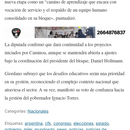
nueva etapa como un “camino de aprendizaje que encara con
vocación de servicio y el respaldo de un equipo humano
consolidado en su bloque», puntualizó.
La diputada confirmó que dará continuidad a los proyectos
iniciados por Caminoa, aunque se mantendrá abierta a ajustes
bajo la coordinación del presidente del bloque, Daniel Hollmann.
Giordano subrayó que los desafíos educativos serán una prioridad
en su gestión, reconociendo el complejo contexto nacional que
atraviesa el sector. A su vez, manifestó su voto de confianza hacia
la gestión del gobernador Ignacio Torres.
Categorías:
Nacionales
Etiquetas:
argentina
,
cfk
,
congreso
,
elecciones
,
estado
,
gobierno
,
milei
,
mundosdn
,
news
,
noticias
,
noticias de